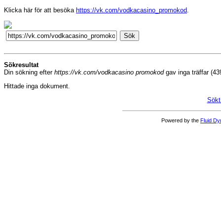
Klicka här för att besöka
https://vk.com/vodkacasino_promokod
.
Sökresultat
Din sökning efter
https://vk.com/vodkacasino promokod
gav inga träffar (
Hittade inga dokument.
Sökt
Powered by the
Fluid D