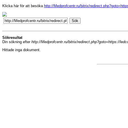
Klicka här för att besöka
http://Medprofcentr.ru/bitrix/redirect.php?goto=ht
Sökresultat
Din sökning efter
http://Medprofcentr.ru/bitrix/redirect.php?goto=https://le
Hittade inga dokument.