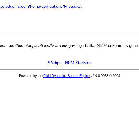
tps://ledcoms.com/home/applications/tv-studio/
.
dcoms.com/home/applications/tv-studio/
gav inga träffar (4392 dokuments geno
Söktips
-
NRM Startsida
Powered by the
Fluid Dynamics Search Engine
v2.0.0.0063 © 2003